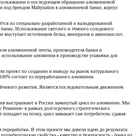
использовании и последующем обращении алюминиевой
 под брендом Maltynation в алюминиевой банке, корпус
аётся по специально разработанной и валидированной
банке. Использование светлого и тёмного солодового
е выступает источником белка, минералов и аминокислот.
теля алюминиевой ленты, производителя банки и
и использование алюминия в производстве упаковки для
ли проект по созданию и выводу на рынок натурального
 100% состоит из переработанного алюминия.
ойчивого развития. Является последовательным движением
одня выстраивают в России замкнутый цикл по алюминию. Мы
 Решения» в рамках долгосрочного стратегического
 попадает на полку, цикл замыкает сам потребитель: сдавая
переработки. В этом проекте мы довели идею до результата:
отребительские свойства - качество и безопасность - банка из