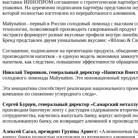
выставки ИННОПРОМ соглашение о стратегическом партнёрств
упаковки. На церемонии подписания партнёры представили пер
которой полностью изготовлен из переработанного алюминия.
Maltynation - первый в России солодовый лимонад с высоким с
технологии, позволяющей производить газированный продукт с
экстракта формирует разные вкусовые профили внутри линейки
Бренд представлен двумя уникальными вкусами: «Яблоко & С
Соглашение, подписанное на презентации продукта, объединя
производителя напитков - в единую модель экономики замкнуто
напитков, как следствие, повышение эффективности обращения
Николай Тюрников, генеральный директор «Напитки Вмест
солодового лимонада Maltynation. Это инновационный продукт 
Эта инициатива способствует реализации национального проек
компании по снижению углеродного следа».
Сергей Бурцев, генеральный директор «Самарский металлу
производим баночную ленту с растущим содержанием вторичног
сотрудничества, научились выпускать банку, корпус которой по
использованную банку, он возвращает алюминий в производст
Алексей Сагал, президент Группы Арнест:
«Алюминиевая банк
корпус банки полностью изготовлен из вторичного алюминия. Те