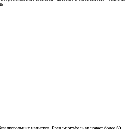
ль».
езалкогольных напитков. Бренд-портфель включает более 60