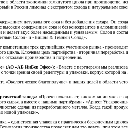
е в области экономики замкнутого цикла при производстве, 
вый в России лимонад с экстрактом солода и натуральным соком
одержанием натурального сока и без добавления сахара. Он созд
 высоким содержанием сока и без консервантов в алюминиевой 
 и делает вкус более насыщенным и узнаваемым. Солод в состав
ветлый Солод» и «Вишня & Тёмный Солод».
ет компетенции трех крупнейших участников рынка - производи
го цикла. Ключевая цель партнёрства - вторичная переработка 
 с отходами производства и потребления.
е» (АО «АБ ИнБев Эфес»):
«Вместе с партнерами мы реализова
с точки зрения своей рецептуры и упаковки, корпус которой на
та «Экологическое благополучие» и наших целей в области уст
ргический завод»:
«Проект показывает, как компании уже сег
о сырья, а вместе с нашими партнёрами - «Арнест Упаковочные
лностью сделан из переработанного металла. Когда такой продукт
во новой упаковки».
а – единственная упаковка с практически бесконечным циклом 
хнология производства позволяет нам это делать, при этом все п