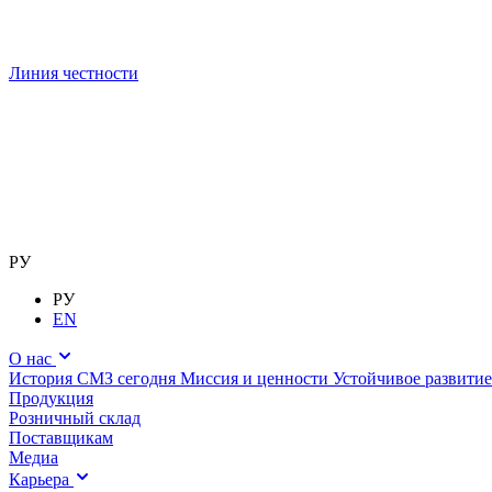
Линия честности
РУ
РУ
EN
О нас
История
СМЗ сегодня
Миссия и ценности
Устойчивое развитие
Продукция
Розничный склад
Поставщикам
Медиа
Карьера