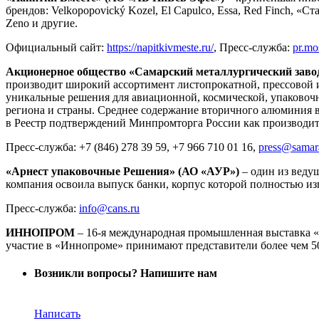
брендов: Velkopopovický Kozel, El Capulco, Essa, Red Finch, 
Zeno и другие.
Официальный сайт:
https://napitkivmeste.ru/
, Пресс-служба:
pr.mo
Акционерное общество «Самарский металлургический заво
производит широкий ассортимент листопрокатной, прессовой 
уникальные решения для авиационной, космической, упаковоч
региона и страны. Среднее содержание вторичного алюминия в 
в Реестр подтверждений Минпромторга России как производите
Пресс-служба: +7 (846) 278 39 59, +7 966 710 01 16,
press@samara
«Арнест упаковочные Решения» (АО «АУР»)
– один из веду
компания освоила выпуск банки, корпус которой полностью из
Пресс-служба:
info@cans.ru
ИННОПРОМ
– 16-я международная промышленная выставка «И
участие в «Иннопроме» принимают представители более чем 50
Возникли вопросы? Напишите нам
Написать