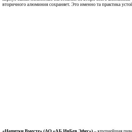
вторичного алюминия сохраняет. Это именно та практика усто
«Напитки Вместе» (АО «АБ ИнБев Эфес»)
– крупнейшая пиво